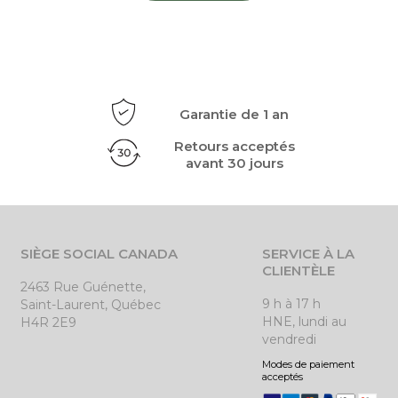
Garantie de 1 an
Retours acceptés
avant 30 jours
SIÈGE SOCIAL CANADA
SERVICE À LA
CLIENTÈLE
2463 Rue Guénette,
9 h à 17 h
Saint-Laurent, Québec
HNE, lundi au
H4R 2E9
vendredi
Modes de paiement
acceptés