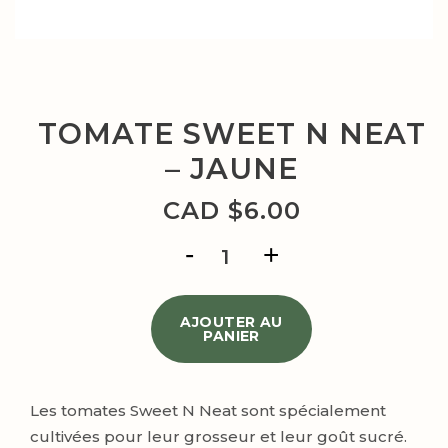
TOMATE SWEET N NEAT
– JAUNE
CAD $
6.00
quantité
de
Tomate
Sweet
N
AJOUTER AU
PANIER
Neat
-
Jaune
Les tomates Sweet N Neat sont spécialement
cultivées pour leur grosseur et leur goût sucré.