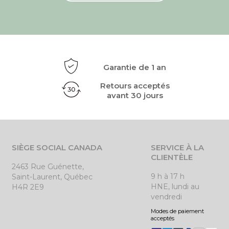
Garantie de 1 an
Retours acceptés
avant 30 jours
SIÈGE SOCIAL CANADA
SERVICE À LA
CLIENTÈLE
2463 Rue Guénette,
9 h à 17 h
Saint-Laurent, Québec
HNE, lundi au
H4R 2E9
vendredi
Modes de paiement
acceptés