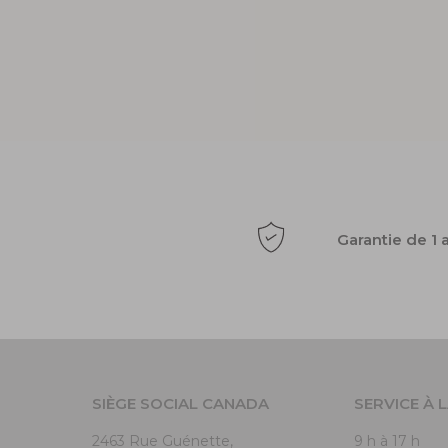
Garantie de 1 
SIÈGE SOCIAL CANADA
SERVICE À 
2463 Rue Guénette,
9 h à 17 h