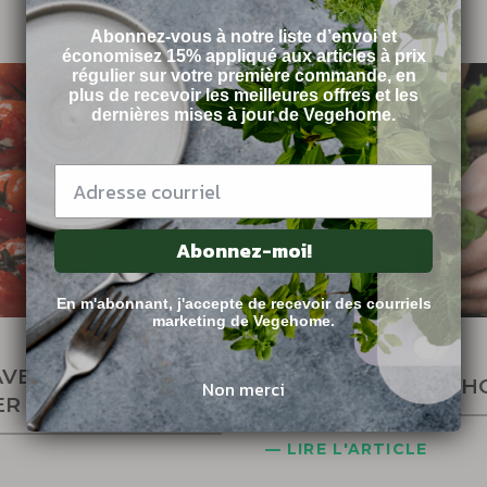
Abonnez-vous à notre liste d’envoi et
économisez 15% appliqué aux articles à prix
régulier sur votre première commande, en
plus de recevoir les meilleures offres et les
dernières mises à jour de Vegehome.
Abonnez-moi!
En m'abonnant, j'accepte de recevoir des courriels
marketing de Vegehome.
avril 26, 2021
AVE HERBS AND
REPOTTING VEGEH
Non merci
ER BBQS
— LIRE L'ARTICLE