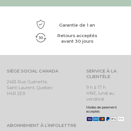
Garantie de 1 an
Retours acceptés
avant 30 jours
SIÈGE SOCIAL CANADA
SERVICE À LA
CLIENTÈLE
2463 Rue Guénette,
9 h à 17 h
Saint-Laurent, Québec
HNE, lundi au
H4R 2E9
vendredi
Modes de paiement
acceptés
ABONNEMENT À L’INFOLETTRE