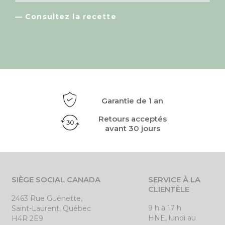
— Consultez la recette
Garantie de 1 an
Retours acceptés
avant 30 jours
SIÈGE SOCIAL CANADA
SERVICE À LA
CLIENTÈLE
2463 Rue Guénette,
9 h à 17 h
Saint-Laurent, Québec
HNE, lundi au
H4R 2E9