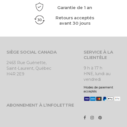
Garantie de 1 an
Retours acceptés
avant 30 jours
SIÈGE SOCIAL CANADA
SERVICE À LA
CLIENTÈLE
2463 Rue Guénette,
9 h à 17 h
Saint-Laurent, Québec
HNE, lundi au
H4R 2E9
vendredi
Modes de paiement
acceptés
ABONNEMENT À L’INFOLETTRE