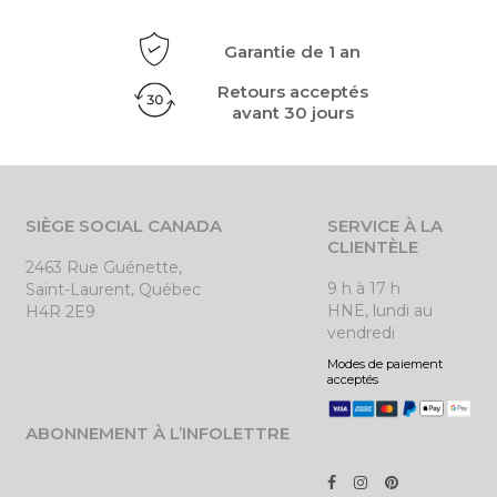
Garantie de 1 an
Retours acceptés
avant 30 jours
SIÈGE SOCIAL CANADA
SERVICE À LA
CLIENTÈLE
2463 Rue Guénette,
9 h à 17 h
Saint-Laurent, Québec
HNE, lundi au
H4R 2E9
vendredi
Modes de paiement
acceptés
ABONNEMENT À L’INFOLETTRE