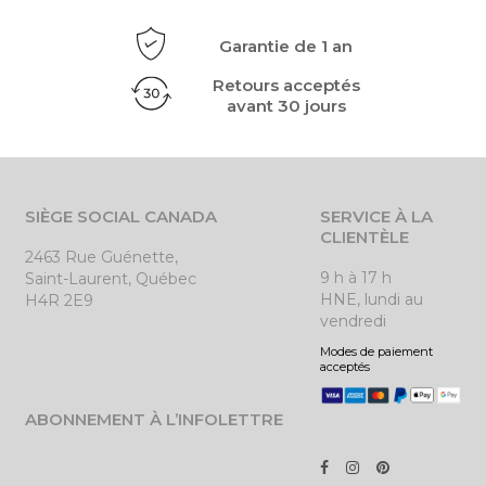
Garantie de 1 an
Retours acceptés
avant 30 jours
SIÈGE SOCIAL CANADA
SERVICE À LA
CLIENTÈLE
2463 Rue Guénette,
9 h à 17 h
Saint-Laurent, Québec
HNE, lundi au
H4R 2E9
vendredi
Modes de paiement
acceptés
ABONNEMENT À L’INFOLETTRE