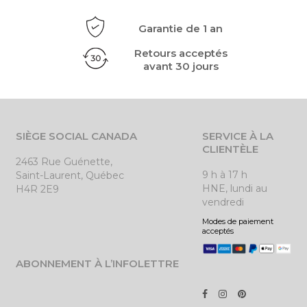
Garantie de 1 an
Retours acceptés
avant 30 jours
SIÈGE SOCIAL CANADA
SERVICE À LA
CLIENTÈLE
2463 Rue Guénette,
9 h à 17 h
Saint-Laurent, Québec
HNE, lundi au
H4R 2E9
vendredi
Modes de paiement
acceptés
ABONNEMENT À L’INFOLETTRE